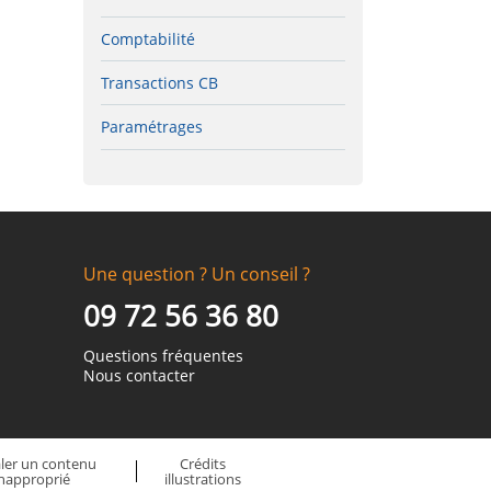
Comptabilité
Transactions CB
Paramétrages
Une question ? Un conseil ?
09 72 56 36 80
Questions fréquentes
Nous contacter
aler un contenu
Crédits
inapproprié
illustrations