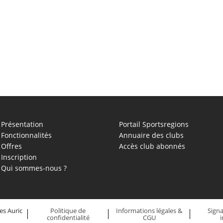
Présentation
Portail Sportsregions
Fonctionnalités
Annuaire des clubs
Offres
Accès club abonnés
Inscription
Qui sommes-nous ?
es Auric
Politique de
Informations légales &
Sign
confidentialité
CGU