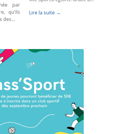
mée par
e, qu’ils
Lire la suite →
ais des…