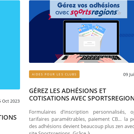
09 Ju
AIDES POUR LES CLUBS
GÉREZ LES ADHÉSIONS ET
COTISATIONS AVEC SPORTSREGIO
5 Oct 2023
Formulaires d’inscription personnalisés, o
TIONS
tarifaires paramétrables, paiement CB… la p
des adhésions devient beaucoup plus zen avec
site Sportsregions. Grâce à…