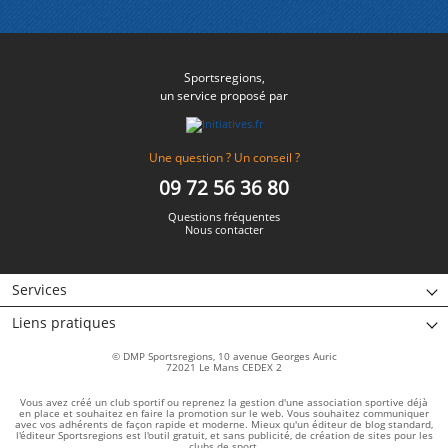
Sportsregions,
un service proposé par
Une question ? Un conseil ?
09 72 56 36 80
Questions fréquentes
Nous contacter
Services
Liens pratiques
© DMP Sportsregions, 10 avenue Georges Auric
72021 Le Mans CEDEX 2
Vous avez créé un club sportif ou reprenez la gestion d'une association sportive déjà
en place et souhaitez en faire la promotion sur le web. Vous souhaitez communiquer
avec vos adhérents de façon rapide et moderne. Mieux qu'un éditeur de blog standard,
l'éditeur Sportsregions est l'outil gratuit, et sans publicité, de création de sites pour les
clubs de sport.