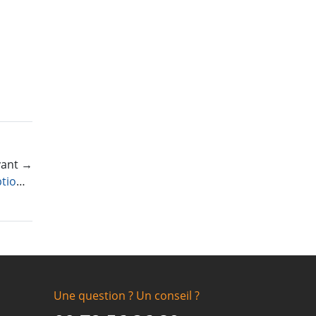
ivant →
Nouveautés : Suppression des publicités, options de widgets…
Une question ? Un conseil ?