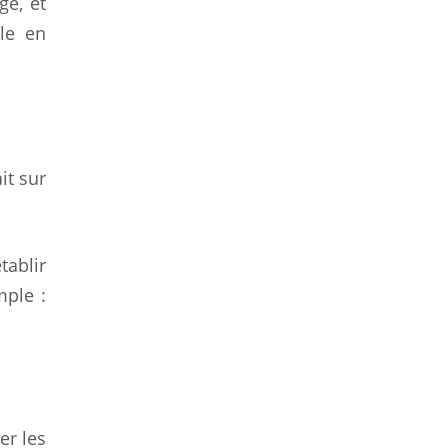
ge, et
le en
it sur
tablir
mple :
er les