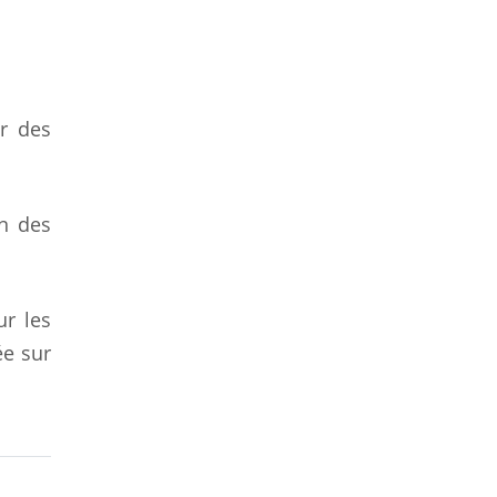
r des
on des
ur les
ée sur