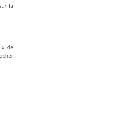
ur la
ix de
cocher