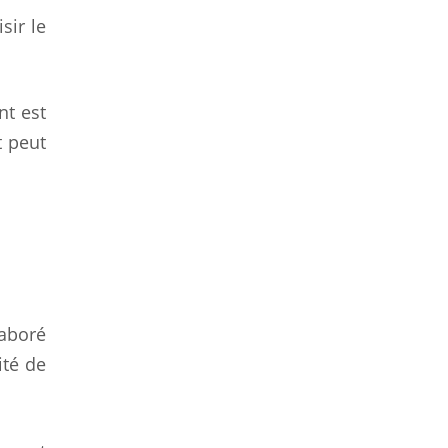
sir le
nt est
t peut
laboré
ité de