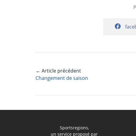
face
← Article précédent
Changement de saison
Sportsregions,
un service proposé par