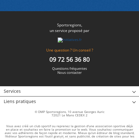
Sportsregions,
un service proposé par
Une question ? Un conseil ?
09 72 56 36 80
Questions fréquentes
Nous contacter
Services
Liens pratiques
© DMP Sportsregions, 10 avenue Georges Auric
72021 Le Mans CEDEX 2
Vous avez créé un club sportif ou reprenez la gestion d'une association sportive déjà
en place et souhaitez en faire la promotion sur le web. Vous souhaitez communiquer
avec vos adhérents de façon rapide et moderne. Mieux qu'un éditeur de blog standard,
l'éditeur Sportsregions est l'outil gratuit, et sans publicité, de création de sites pour les