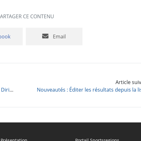
PARTAGER CE CONTENU
book
Email
Article su
Nouveauté : Espace documents réservé aux Dirigeants et membres de commissions
Présentation
Portail Sportsregions