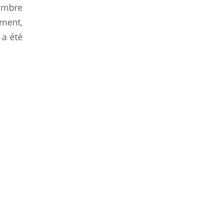
embre
ement,
 a été