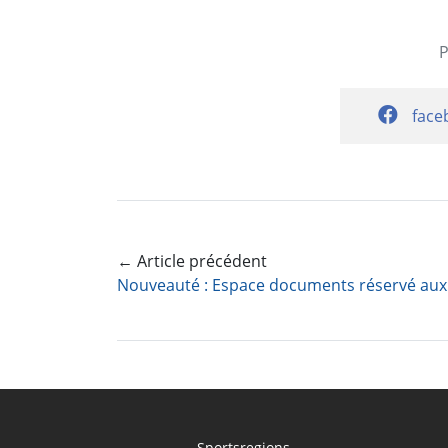
face
← Article précédent
Sportsregions,