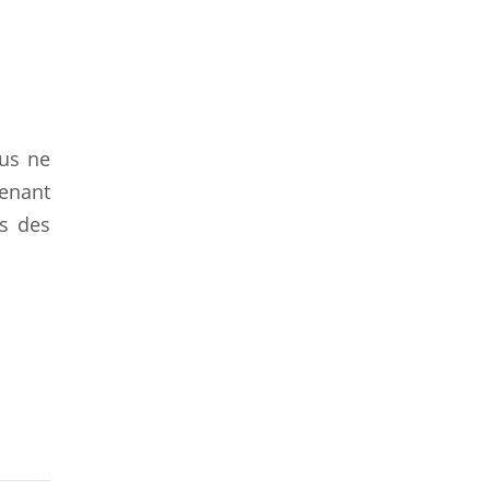
ous ne
tenant
s des