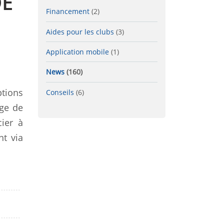
DE
Financement
(2)
Aides pour les clubs
(3)
Application mobile
(1)
News
(160)
ptions
Conseils
(6)
age de
cier à
nt via