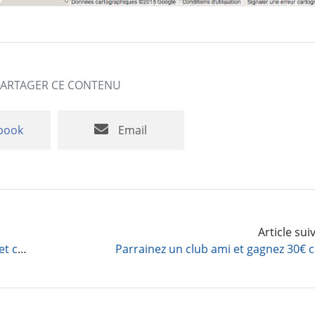
PARTAGER CE CONTENU
book
Email
Article su
Ajout d’un bandeau concernant les cookies et carte Google sur votre site
Parrainez un club ami et gagnez 30€ 