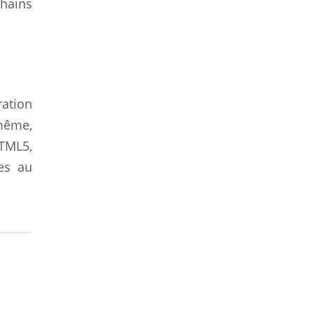
chains
ration
 même,
TML5,
es au