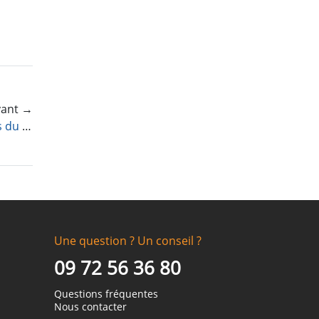
ivant →
Nouveauté : Organisation du club (Membres du bureau, Les commissions, Planning interne et Actions à mener)
Une question ? Un conseil ?
09 72 56 36 80
Questions fréquentes
Nous contacter