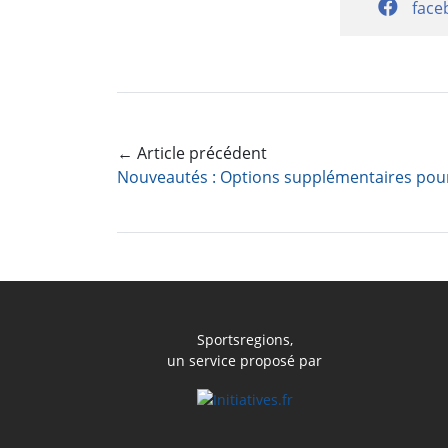
face
← Article précédent
Sportsregions,
un service proposé par