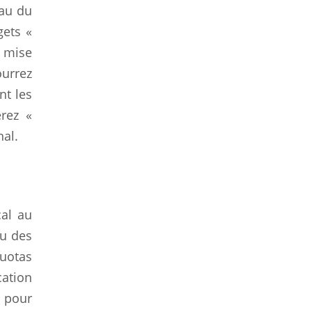
eau du
gets «
e mise
ourrez
nt les
rez «
nal.
al au
au des
quotas
cation
 pour