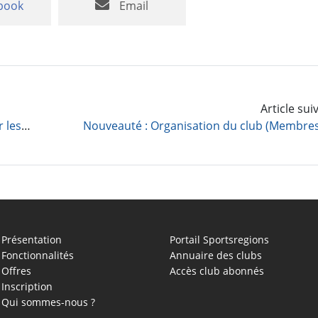
book
Email
Article su
Nouveautés : Options supplémentaires pour les Adhésions, page Informations légales des sites, Consentements sur les formulaires et Bandeau de cookies
Présentation
Portail Sportsregions
Fonctionnalités
Annuaire des clubs
Offres
Accès club abonnés
Inscription
Qui sommes-nous ?