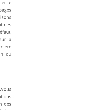
ier le
 pages
aisons
nt des
éfaut,
sur la
rnière
in du
».Vous
ations
on des